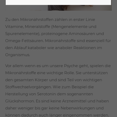
Zu den Mikronährstoffen zählen in erster Linie
Vitamine, Mineralstoffe (Mengenelemente und
Spurenelemente), proteinogene Aminosäuren und
Omega-Fettsäuren. Mikronährstoffe sind essenziell für
den Ablauf kataboler wie anaboler Reaktionen im
Organismus.
Vor allem wenn es um unsere Psyche geht, spielen die
Mikronährstoffe eine wichtige Rolle. Sie unterstützen
den gesamten Körper und sind Teil von wichtigen
Stoffwechselvorgängen. Wie zum Beispiel die
Herstellung von Serotonin dem sogenannten
Glückshormon. Es sind keine Arzneimittel und haben
daher weniger bis gar keine Nebenwirkungen und
können dadurch auch länger eingenommen werden.