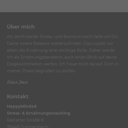
Mineralstoffe (Mengenelemente und
Weiterlesen …
Über mich
Als zertifizierter Stress- und Burnoutcoach helfe ich Dir,
Deine innere Balance wiederzufinden. Dazu spielt vor
Genau wie alle anderen Zellen in unserem Körper,
allem die Ernährung eine wichtige Rolle. Daher werde
brauchen vor allem auch die Zellen im Gehirn gute
ich als Ernährungsberaterin, auch einen Blick auf deine
Essgewohnheiten werfen. Ich freue mich darauf, Dich in
Weiterlesen …
meiner Praxis begrüßen zu dürfen.
Deine Jana
Kontakt
HappyMinded
Stress- & Ernährungscoaching
Rastatter Straße 8
76448 Durmersheim