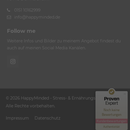
0151 10162999
info@happyminded.de
Follow me
Weitere Infos und Bilder zu meinem Angebot findest du
auch auf meinen Social Media Kanälen.
Kundenbewertungen und Erfahrungen zu
HappyMinded | Stress- & Ernährungscoaching
MANGELHAFT
© 2026 HappyMinded - Stress- & Ernährungscoaching |
Alle Rechte vorbehalten.
0,00 / 5,00
Noch keine
Bewertungen
Impressum
Datenschutz
Erfahren Sie mehr über dieses Bewertungssiegel
Kundenbewertungen
Profil ansehen
Authentizität
1.1.1970