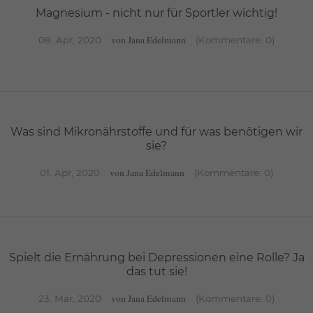
Magnesium - nicht nur für Sportler wichtig!
von
Jana Edelmann
08. Apr, 2020
(Kommentare: 0)
Bald ist es wieder so weit. Für viele steht der Frühjahrsputz
an. Schränke werden ausgeräumt, altes
Weiterlesen …
Was sind Mikronährstoffe und für was benötigen wir
sie?
von
Jana Edelmann
01. Apr, 2020
(Kommentare: 0)
Magnesium ist nicht nur wenn es um Sport geht ein
wichtiger Mikronährstoff, auch wenn es um unsere
Weiterlesen …
Spielt die Ernährung bei Depressionen eine Rolle? Ja
das tut sie!
von
Jana Edelmann
23. Mär, 2020
(Kommentare: 0)
Zu den Mikronährstoffen zählen in erster Linie Vitamine,