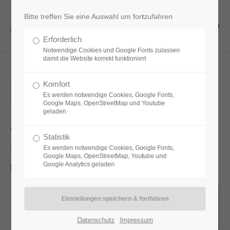
Bitte treffen Sie eine Auswahl um fortzufahren
Menu
Erforderlich
Notwendige Cookies und Google Fonts zulassen
damit die Website korrekt funktioniert
01.04.2020 10:37
von
Jana Edelmann
Komfort
Es werden notwendige Cookies, Google Fonts,
(Kommentare: 0)
Google Maps, OpenStreetMap und Youtube
geladen
Was sind Mikronährstoffe
Statistik
und für was benötigen wir
Es werden notwendige Cookies, Google Fonts,
Google Maps, OpenStreetMap, Youtube und
sie?
Google Analytics geladen
Datenschutz
Impressum