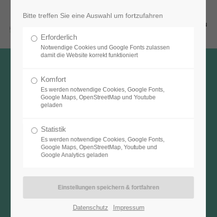
Bitte treffen Sie eine Auswahl um fortzufahren
Menu
Erforderlich
Notwendige Cookies und Google Fonts zulassen
damit die Website korrekt funktioniert
Komfort
Es werden notwendige Cookies, Google Fonts,
Burnoutcoaching
Google Maps, OpenStreetMap und Youtube
geladen
Statistik
Es werden notwendige Cookies, Google Fonts,
Google Maps, OpenStreetMap, Youtube und
Da ein Burnout kein Zustand ist, der sich über Nacht
Google Analytics geladen
einstellt, sondern ein schleichender Prozess, in dem
man langsam aber sicher seine Balance verliert, bietet
sich die Chance frühzeitig gegenzusteuern.
Datenschutz
Impressum