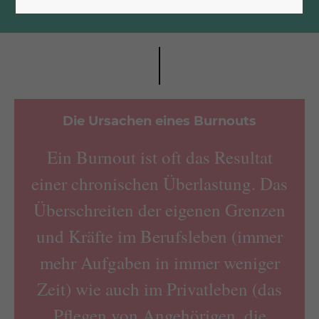
Die Ursachen eines Burnouts
Ein Burnout ist oft das Resultat
einer chronischen Überlastung. Das
Überschreiten der eigenen Grenzen
und Kräfte im Berufsleben (immer
mehr Aufgaben in immer weniger
Zeit) wie auch im Privatleben (das
Pflegen von Angehörigen, die