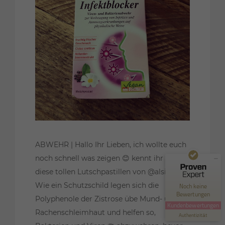
Kundenbewertungen und Erfahrungen zu
HappyMinded | Stress- & Ernährungscoaching
ABWEHR | Hallo Ihr Lieben, ich wollte euch
noch schnell was zeigen 😊 kennt ihr schon
MANGELHAFT
diese tollen Lutschpastillen von @alsiroyal ?
0,00 / 5,00
Wie ein Schutzschild legen sich die
Noch keine
Bewertungen
Polyphenole der Zistrose übe Mund- und
Erfahren Sie mehr über dieses Bewertungssiegel
Kundenbewertungen
Rachenschleimhaut und helfen so,
Profil ansehen
Authentizität
1.1.1970